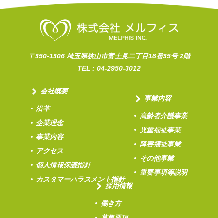
〒350-1306 埼玉県狭山市富士見二丁目18番35号 2階
TEL :
04-2950-3012
会社概要
事業内容
沿革
高齢者介護事業
企業理念
児童福祉事業
事業内容
障害福祉事業
アクセス
その他事業
個人情報保護指針
重要事項等説明
カスタマーハラスメント指針
採用情報
働き方
募集要項